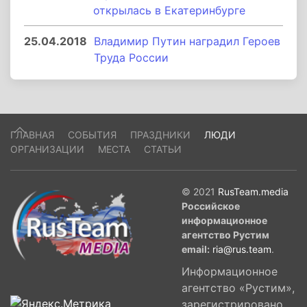
открылась в Екатеринбурге
25.04.2018
Владимир Путин наградил Героев
Труда России
ГЛАВНАЯ
СОБЫТИЯ
ПРАЗДНИКИ
ЛЮДИ
ОРГАНИЗАЦИИ
МЕСТА
СТАТЬИ
© 2021
RusTeam.media
Российское
информационное
агентство Рустим
email:
ria@rus.team
.
Информационное
агентство «Рустим»,
зарегистрировано