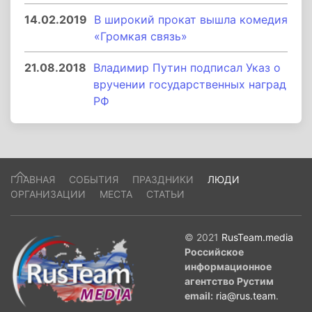
14.02.2019
В широкий прокат вышла комедия
«Громкая связь»
21.08.2018
Владимир Путин подписал Указ о
вручении государственных наград
РФ
ГЛАВНАЯ
СОБЫТИЯ
ПРАЗДНИКИ
ЛЮДИ
ОРГАНИЗАЦИИ
МЕСТА
СТАТЬИ
© 2021
RusTeam.media
Российское
информационное
агентство Рустим
email:
ria@rus.team
.