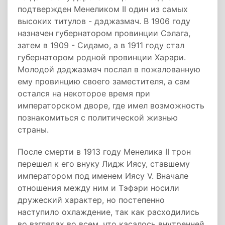
подтвержден Менеликом II один из самых
высоких титулов - дэджазмач. В 1906 году
назначен губернатором провинции Сэлага,
затем в 1909 - Сидамо, а в 1911 году стал
губернатором родной провинции Харари.
Молодой дэджазмач послал в пожалованную
ему провинцию своего заместителя, а сам
остался на некоторое время при
императорском дворе, где имел возможность
познакомиться с политической жизнью
страны.
После смерти в 1913 году Менелика II трон
перешел к его внуку Лидж Иясу, ставшему
императором под именем Иясу V. Вначале
отношения между ним и Тэфэри носили
дружеский характер, но постепенно
наступило охлаждение, так как расходились
во взглядах во всем, что касалось внутренней