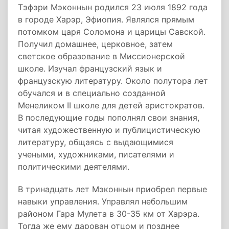
Тэфэри Мэконнын родился 23 июля 1892 года
в городе Харэр, Эфиопия. Являлся прямым
потомком царя Соломона и царицы Савской.
Получил домашнее, церковное, затем
светское образование в Миссионерской
школе. Изучал французский язык и
французскую литературу. Около полутора лет
обучался и в специально созданной
Менеликом II школе для детей аристократов.
В последующие годы пополнял свои знания,
читая художественную и публицистическую
литературу, общаясь с выдающимися
учеными, художниками, писателями и
политическими деятелями.
В тринадцать лет Мэконнын приобрел первые
навыки управления. Управлял небольшим
районом Гара Мулета в 30-35 км от Харэра.
Тогда же ему дарован отцом и позднее