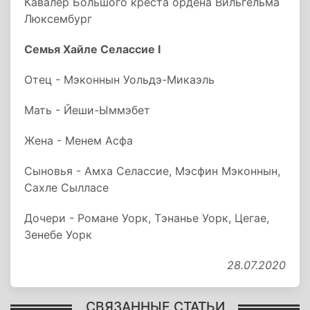
Кавалер Большого креста ордена Вильгельма
Люксембург
Семья Хайле Селассие I
Отец - Мэконнын Уольдэ-Микаэль
Мать - Йеши-Ыммэбет
Жена - Менем Асфа
Сыновья - Амха Селассие, Мэсфин Мэконнын,
Сахле Сылласе
Дочери - Романе Уорк, Тэнанье Уорк, Цегае,
Зенебе Уорк
28.07.2020
СВЯЗАННЫЕ СТАТЬИ