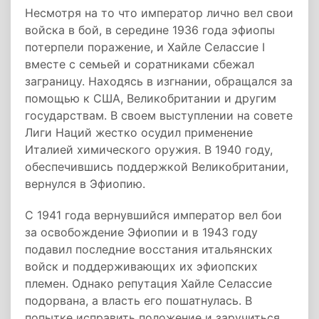
Несмотря на то что император лично вел свои
войска в бой, в середине 1936 года эфиопы
потерпели поражение, и Хайле Селассие I
вместе с семьей и соратниками сбежал
заграницу. Находясь в изгнании, обращался за
помощью к США, Великобритании и другим
государствам. В своем выступлении на совете
Лиги Наций жестко осудил применение
Италией химического оружия. В 1940 году,
обеспечившись поддержкой Великобритании,
вернулся в Эфиопию.
С 1941 года вернувшийся император вел бои
за освобождение Эфиопии и в 1943 году
подавил последние восстания итальянских
войск и поддерживающих их эфиопских
племен. Однако репутация Хайле Селассие
подорвана, а власть его пошатнулась. В
попытке исправить положение и заручиться