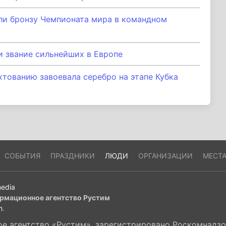
ли бронзу Чемпионата мира в командном
 звание сильнейших в Европе
тованию завоевала серебро на этапе Кубка
СОБЫТИЯ
ПРАЗДНИКИ
ЛЮДИ
ОРГАНИЗАЦИИ
МЕСТ
edia
рмационное агентство Рустим
m
.
 агентство «Рустим», зарегистрировано Роскомнадзор