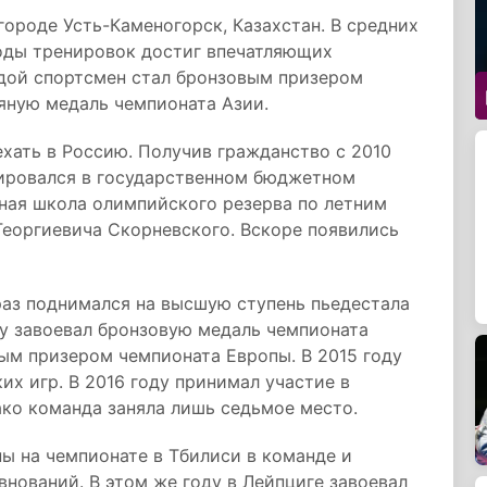
городе Усть-Каменогорск, Казахстан. В средних
годы тренировок достиг впечатляющих
одой спортсмен стал бронзовым призером
ряную медаль чемпионата Азии.
хать в Россию. Получив гражданство с 2010
нировался в государственном бюджетном
ая школа олимпийского резерва по летним
Георгиевича Скорневского. Вскоре появились
 раз поднимался на высшую ступень пьедестала
ду завоевал бронзовую медаль чемпионата
вым призером чемпионата Европы. В 2015 году
их игр. В 2016 году принимал участие в
ко команда заняла лишь седьмое место.
ы на чемпионате в Тбилиси в команде и
нований. В этом же году в Лейпциге завоевал