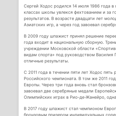
Сергей Ходос родился 14 июля 1986 года в 
классах школы увлекся фехтованием и за 
результатов. В возрасте двадцати лет мол
Азиатских игр, а через год завоевал сереб
В 2009 году шпажист принял решение перее
года входит в национальную сборную. Тре
учреждении Московской области «Спортивн
видам спорта» под руководством Василия 
отличные результаты.
С 2011 года в течении пяти лет Ходос пять
Российского чемпионата. В том же 2011 го
Европы. Через три года вновь стал бронзо
завоевал две серебряные медали Европейск
Олимпийских играх в Рио-де-Жанейро, одна
В 2017 году шпажист стал чемпионом Европ
бронзовым призером индивидуальных сорев