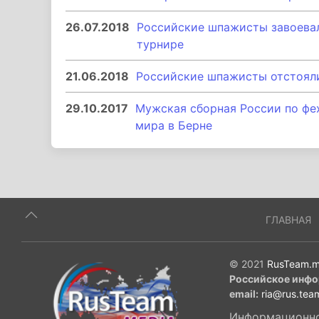
26.07.2018
Российские шпажисты завоева
турнире
21.06.2018
Российские шпажисты отстояли
29.10.2017
Мужская сборная России по фех
мира в Берне
ГЛАВНАЯ
© 2021
RusTeam.m
Российское инфо
email:
ria@rus.tea
Информационное