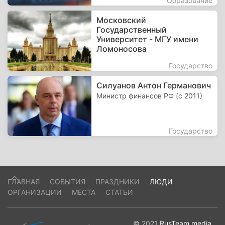
Образование
Московский
Государственный
Университет - МГУ имени
Ломоносова
Государство
Силуанов Антон Германович
Министр финансов РФ (с 2011)
Государство
ГЛАВНАЯ
СОБЫТИЯ
ПРАЗДНИКИ
ЛЮДИ
ОРГАНИЗАЦИИ
МЕСТА
СТАТЬИ
© 2021
RusTeam.media