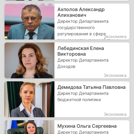
Ахполов Александр
Алиханович
Директор Департамента
государственного
регулирования в сфере
Экономика
производства, переработки и
обращения драгоценных
Лебединская Елена
металлов и драгоценных камней
Викторовна
и валютного контроля
Директор Департамента
Министерства финансов России
Доходов
Экономика
Демидова Татьяна Павловна
Директор Департамента
бюджетной политики
Экономика
Мухина Ольга Сергеевна
Директор Департамента