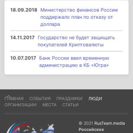
18.09.2018
Министерство финансов России
поддержало план по отказу от
доллара
14.11.2017
Государство не будет защищать
покупателей Криптовалюты
10.07.2017
Банк России ввел временную
администрацию в КБ «Югра»
ГЛАВНАЯ
СОБЫТИЯ
ПРАЗДНИКИ
ЛЮДИ
ОРГАНИЗАЦИИ
МЕСТА
СТАТЬИ
© 2021
RusTeam.media
Российское