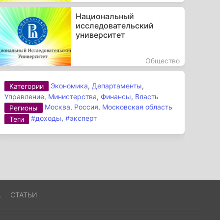
Национальный
исследовательский
университет
Общество
Экономика
,
Департаменты
,
Категории
Управление
,
Министерства
,
Финансы
,
Власть
Москва
,
Россия
,
Московская область
Регионы
#доходы
,
#эксперт
Теги
А
СТАТЬИ