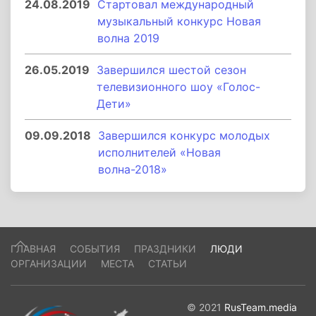
24.08.2019
Стартовал международный
музыкальный конкурс Новая
волна 2019
26.05.2019
Завершился шестой сезон
телевизионного шоу «Голос-
Дети»
09.09.2018
Завершился конкурс молодых
исполнителей «Новая
волна-2018»
ГЛАВНАЯ
СОБЫТИЯ
ПРАЗДНИКИ
ЛЮДИ
ОРГАНИЗАЦИИ
МЕСТА
СТАТЬИ
© 2021
RusTeam.media