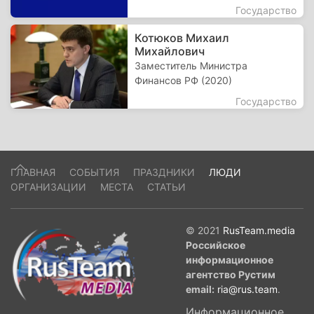
Государство
Котюков Михаил
Михайлович
Заместитель Министра
Финансов РФ (2020)
Государство
ГЛАВНАЯ
СОБЫТИЯ
ПРАЗДНИКИ
ЛЮДИ
ОРГАНИЗАЦИИ
МЕСТА
СТАТЬИ
© 2021
RusTeam.media
Российское
информационное
агентство Рустим
email:
ria@rus.team
.
Информационное