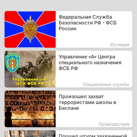
Федеральная Служба
Безопасности РФ - ФСБ
России
Юстиция
Управление «А» Центра
специального назначения
ФСБ РФ
Специальные службы
Произошел захват
террористами школы в
Беслане
Происшествия
Прошел штурм захваченной