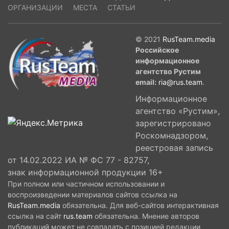
ОРГАНИЗАЦИИ
МЕСТА
СТАТЬИ
© 2021
RusTeam.media
Российское
информационное
агентство Рустим
email:
ria@rus.team
.
Информационное
агентство «Рустим»,
зарегистрировано
Роскомнадзором,
реестровая запись
от 14.02.2022 ИА № ФС 77 - 82757,
знак информационной продукции 16+
При полном или частичном использовании и
воспроизведении материалов сайтов ссылка на
RusTeam.media
обязательна. Для веб-сайтов интерактивная
ссылка на сайт
rus.team
обязательна. Мнение авторов
публикаций может не совпадать с позицией редакции