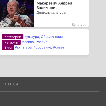
Макаревич Андрей
Вадимович
Деятель культуры
Культура
Культура
,
Обьединение
Категории
Москва
,
Россия
Регионы
#культура
,
#собрание
,
#совет
Теги
А
СТАТЬИ