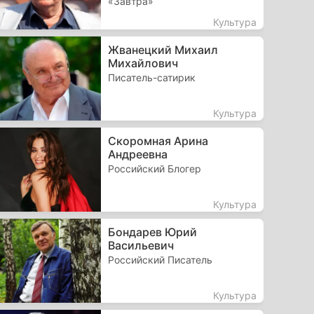
«Завтра»
Культура
Жванецкий Михаил
Михайлович
Писатель-сатирик
Культура
Скоромная Арина
Андреевна
Российский Блогер
Культура
Бондарев Юрий
Васильевич
Российский Писатель
Культура