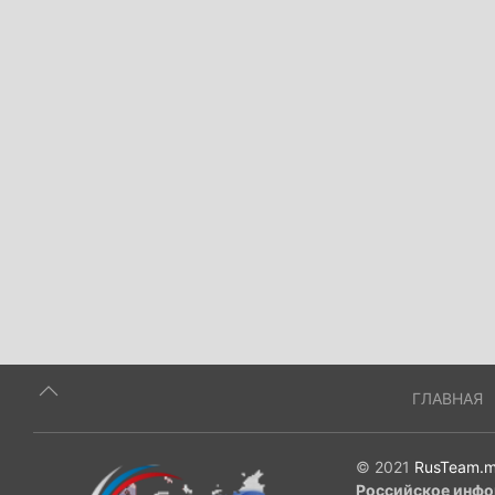
ГЛАВНАЯ
© 2021
RusTeam.m
Российское инфо