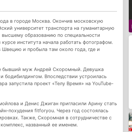
года в городе Москва. Окончив московскую
йский университет транспорта на гуманитарную
у высшему образованию по специальности
м курсе института начала работать фотографом.
в Швецию и пробыла там около года, где и
ее бывший муж Андрей Скоромный. Девушка
м и бодибилдингом. Впоследствии устроилась
ара запустила проект «Телу Время» на YouTube-
мойлова и Денис Джиган пригласили Арину стать
н-похудения fitforyou. Через год состоялась
ировках. Также, Скоромная в сотрудничестве с
комплекс, названный ее именем.