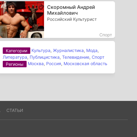
Скоромный Андрей
Михайлович
Российский Культурист
Спорт
Культура
,
Журналистика
,
Мода
,
Категории
Литература
,
Публицистика
,
Телевидение
,
Спорт
Москва
,
Россия
,
Московская область
Регионы
А
СТАТЬИ