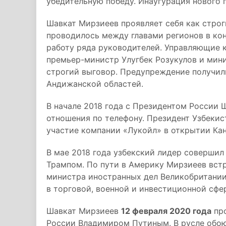
убедительную победу. Инаугурация нового
Шавкат Мирзиеев проявляет себя как строг
проводилось между главами регионов в кон
работу ряда руководителей. Управляющие к
премьер-министр Улугбек Розукулов и мини
строгий выговор. Предупреждение получил
Андижанской областей.
В начале 2018 года с Президентом России
отношения по телефону. Президент Узбекис
участие компании «Лукойл» в открытии Ка
В мае 2018 года узбекский лидер совершил
Трампом. По пути в Америку Мирзиеев вст
министра иностранных дел Великобритании
в торговой, военной и инвестиционной сфе
Шавкат Мирзиеев
12 февраля 2020 года
про
России Владимиром Путиным. В русле обо