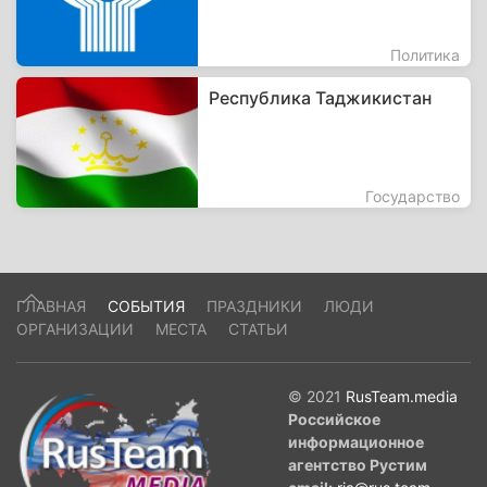
Политика
Республика Таджикистан
Государство
ГЛАВНАЯ
СОБЫТИЯ
ПРАЗДНИКИ
ЛЮДИ
ОРГАНИЗАЦИИ
МЕСТА
СТАТЬИ
© 2021
RusTeam.media
Российское
информационное
агентство Рустим