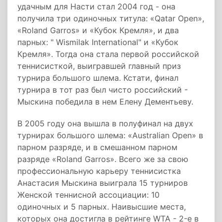
удачным для Насти стал 2004 год - она
получила три одиночных титула: «Qatar Open»,
«Roland Garros» и «Кубок Кремля», и два
парных: " Wismilak International" и «Кубок
Кремля». Тогда она стала первой российской
теннисисткой, выигравшей главный приз
турнира большого шлема. Кстати, финал
турнира в тот раз был чисто российский -
Мыскина победила в нем Елену Дементьеву.
В 2005 году она вышла в полуфинал на двух
турнирах большого шлема: «Australian Open» в
парном разряде, и в смешанном парном
разряде «Roland Garros». Всего же за свою
профессиональную карьеру теннисистка
Анастасия Мыскина выиграла 15 турниров
Женской теннисной ассоциации: 10
одиночных и 5 парных. Наивысшие места,
которых она достигла в рейтинге WTA - 2-е в