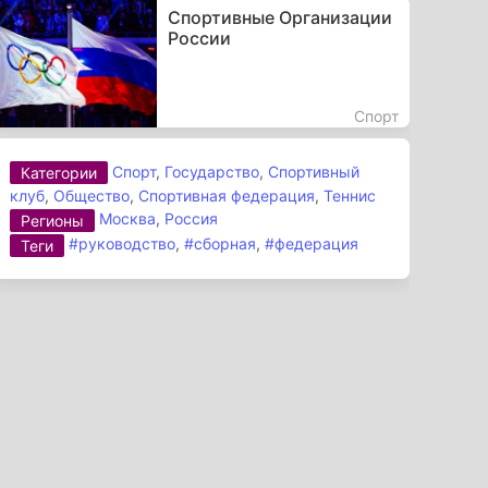
Спортивные Организации
России
Спорт
Спорт
,
Государство
,
Спортивный
Категории
клуб
,
Общество
,
Спортивная федерация
,
Теннис
Москва
,
Россия
Регионы
#руководство
,
#сборная
,
#федерация
Теги