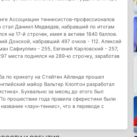
нге Ассоциации теннисистов-профессионалов
 стал Даниил Медведев, набравший по итогам
ся на 17-й строчек, имея в активе 1840 баллов.
ний Донской, набравший 497 очков - 112. Алексей
оман Сафиуллин - 255, Евгений Карловский - 257,
297 места поднялся на 289-ю строчку, заработав
ба по крикету на Стейтен Айленде прошел
 английский майор Вальтер Клоптон разработал
стика». Буквально за месяц до этого был
. По прошествии года правила сферистики были
название «лаун-теннис», что в переводе с