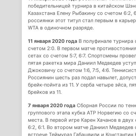
победительницей турнира в китайском Шэн
Казахстана Елену Рыбакину со счетом 6:2, 6
россиянки этот титул стал первым в карье
WTA в одиночном разряде.
11 января 2020 года
В полуфинале турнира 
счетом 2:0. В первом матче противостояни
сетах со счетом 5:7, 6:7. Спортсмены провел
пятая ракетка мира Даниил Медведев усту
Джоковичу со счетом 1:6, 7:5, 4:6. Тенниси
Россиянин шесть раз подал навылет, допус
брейк-пойнта из 11. У серба четыре эйса, 
брейков из 11.
7 января 2020 года
Сборная России по тенн
группового этапа кубка АТР Норвегию со сч
места. В первой игре Карен Хачанов в дву
6:2, 6:1. Во втором матче Даниил Медведев о
встрече Теймураз Габашвили и Константин 