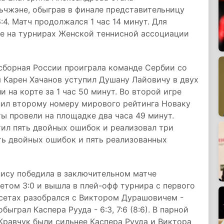
ьчжэне, обыграв в финале представительницу
:4. Матч продолжался 1 час 14 минут. Для
ре на турнирах Женской теннисной ассоциации
сборная России проиграла команде Сербии со
я Карен Хачанов уступил Душану Лайовичу в двух
и на корте за 1 час 50 минут. Во второй игре
пил второму номеру мирового рейтинга Новаку
сты провели на площадке два часа 49 минут.
тил пять двойных ошибок и реализовал три
пять двойных ошибок и пять реализованных
ису победила в заключительном матче
етом 3:0 и вышла в плей-офф турнира с первого
х сетах разобрался с Виктором Дурашовичем -
быграл Каспера Рууда - 6:3, 7:6 (8:6). В парной
Кравчук были сильнее Каспера Рууда и Виктора