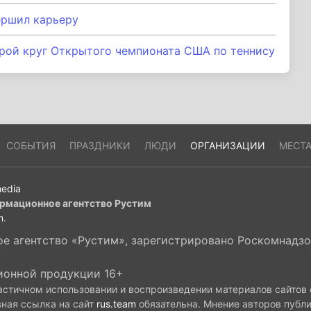
ершил карьеру
рой круг Открытого чемпионата США по теннису
СОБЫТИЯ
ПРАЗДНИКИ
ЛЮДИ
ОРГАНИЗАЦИИ
МЕСТ
edia
рмационное агентство Рустим
m
.
 агентство «Рустим», зарегистрировано Роскомнадзор
ионной продукции 16+
астичном использовании и воспроизведении материалов сайтов
вная ссылка на сайт
rus.team
обязательна. Мнение авторов публ