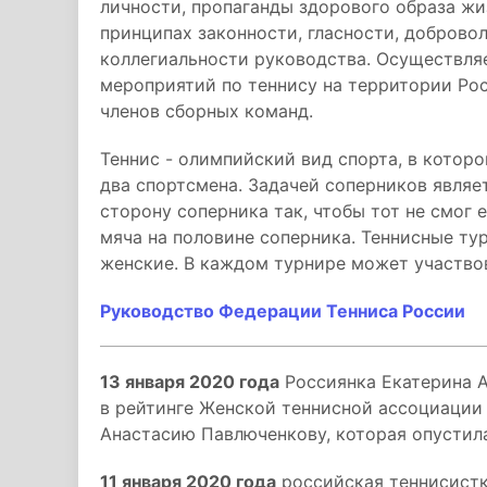
личности, пропаганды здорового образа жи
принципах законности, гласности, доброво
коллегиальности руководства. Осуществля
мероприятий по теннису на территории Рос
членов сборных команд.
Теннис - олимпийский вид спорта, в котор
два спортсмена. Задачей соперников являе
сторону соперника так, чтобы тот не смог е
мяча на половине соперника. Теннисные ту
женские. В каждом турнире может участвов
Руководство Федерации Тенниса России
13 января 2020 года
Россиянка Екатерина А
в рейтинге Женской теннисной ассоциации 
Анастасию Павлюченкову, которая опустилас
11 января 2020 года
российская теннисистк