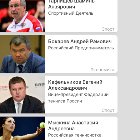
Тарпищев Шамиль
Анвярович
Спортивный Деятель
Спорт
Бокарев Андрей Рэмович
Российский Предприниматель
Экономика
Кафельников Евгений
Александрович
Вице-президент Федерации
тенниса России
Спорт
Мыскина Анастасия
Андреевна
Российская теннисистка