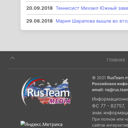
20.09.2018
Теннисист Михаил Южный зав
29.08.2018
Мария Шарапова вышла во вто
ГЛАВНАЯ
© 2021
RusTeam.m
Российское инфо
email:
ria@rus.tea
Информационное
ФС 77 - 82757,
знак информац
При полном или ч
сайтов интеракти