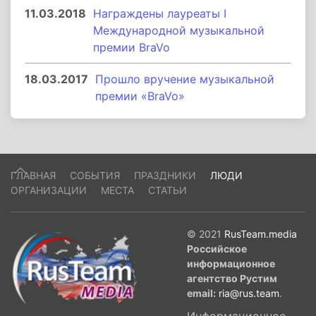
11.03.2018
Награждены лауреаты I
Международной музыкальной
премии BraVo
18.03.2017
Прошло вручение музыкальной
премии «BraVo»
ГЛАВНАЯ
СОБЫТИЯ
ПРАЗДНИКИ
ЛЮДИ
ОРГАНИЗАЦИИ
МЕСТА
СТАТЬИ
© 2021
RusTeam.media
Российское
информационное
агентство Рустим
email:
ria@rus.team
.