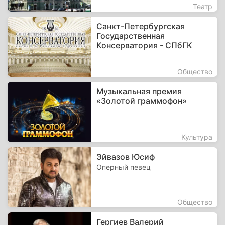
Театр
Санкт-Петербургская
Государственная
Консерватория - СПбГК
Общество
Музыкальная премия
«Золотой граммофон»
Культура
Эйвазов Юсиф
Оперный певец
Общество
Гергиев Валерий