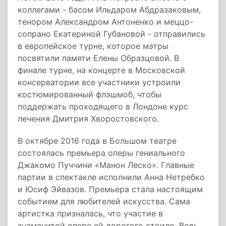
коллегами - басом Ильдаром Абдразаковым,
тенором Александром Антоненко и меццо-
сопрано Екатериной Губановой - отправились
в европейское турне, которое мэтры
посвятили памяти Елены Образцовой. В
финале турне, на концерте в Московской
консерватории все участники устроили
костюмированный флэшмоб, чтобы
поддержать проходящего в Лондоне курс
лечения Дмитрия Хворостовского.
В октябре 2016 года в Большом театре
состоялась премьера оперы гениального
Джакомо Пуччини «Манон Леско». Главные
партии в спектакле исполнили Анна Нетребко
и Юсиф Эйвазов. Премьера стала настоящим
событием для любителей искусства. Сама
артистка призналась, что участие в
знаменитой опере ей дорогого стоило. Ведь