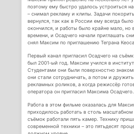
поэтому ему быстро удалось устроиться н
– снимал рекламу и клипы. Задачи покорить
вернулся, так как в России ему всегда был
окончился, и работы было крайне мало, но
времени, и Осадчего начали приглашать с
снял Максим по приглашению Теграна Кеосая
Первый канал пригласил Осадчего на съёмк
был 2001-ый год. Максим учился в институ
Студентами они были поверхностно знакомы
они стали сотрудничать, а потом и дружит
рекламных роликов, а когда режиссёр гото
оператора он пригласил Максима Осадчего
Работа в этом фильме оказалась для Максим
приходилось работать в столь масштабном
съёмок работали пять камер. Технику пришл
современной техники – это пятьдесят проце
должном уровне.