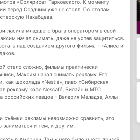
мотра «Соляриса» Тарковского. К моменту
ии перед Осадчим уже не стоял. По стопам
астерскую Нахабцева.
пригласила младшего брата оператором в свой
аксим начал снимать, даже не успев защититься.
отать над созданием другого фильма – «Алиса и
даков.
той стало сложно, фильмы практически
шись, Максим начал снимать рекламу. Его
, как шоколада «Nestlé», пиво «Сибирская
ал рекламу кофе Nescafé, Билайн и МТС.
а российских певцов – Валерия Меладзе, Аллы
 и съёмки рекламы невозможно сравнить, это
 заниматься и тем, и другим.
хать в Америку. Там у него было много друзей,