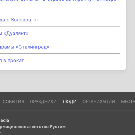
да о Коловрате»
м «Дуэлянт»
драмы «Сталинград»
 в прокат
СОБЫТИЯ
ПРАЗДНИКИ
ЛЮДИ
ОРГАНИЗАЦИИ
МЕСТ
edia
рмационное агентство Рустим
m
.