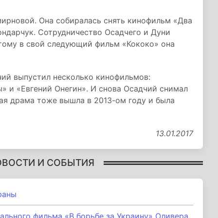
мирновой. Она собиралась снять кинофильм «Два
Бондарчук. Сотрудничество Осадчего и Дуни
тому в свой следующий фильм «Кококо» она
чий выпустил несколько кинофильмов:
ы» и «Евгений Онегин». И снова Осадчий снимал
ая драма тоже вышла в 2013-ом году и была
13.01.2017
ОВОСТИ И СОБЫТИЯ
раны
ального фильма «В борьбе за Украину» Оливера