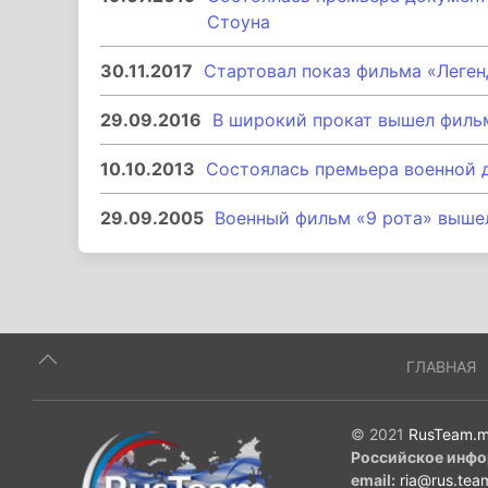
Стоуна
30.11.2017
Стартовал показ фильма «Леген
29.09.2016
В широкий прокат вышел филь
10.10.2013
Состоялась премьера военной 
29.09.2005
Военный фильм «9 рота» вышел
ГЛАВНАЯ
© 2021
RusTeam.m
Российское инфо
email:
ria@rus.tea