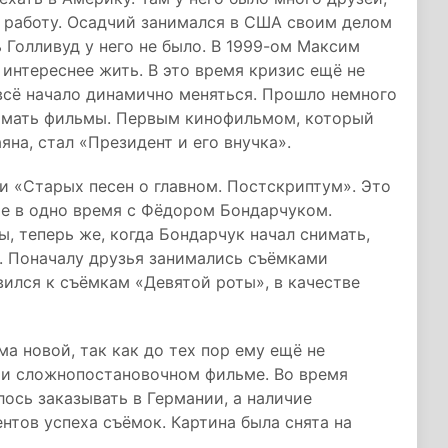
а работу. Осадчий занимался в США своим делом
 Голливуд у него не было. В 1999-ом Максим
о интереснее жить. В это время кризис ещё не
 всё начало динамично меняться. Прошло немного
нимать фильмы. Первым кинофильмом, который
на, стал «Президент и его внучка».
и «Старых песен о главном. Постскриптум». Это
те в одно время с Фёдором Бондарчуком.
, теперь же, когда Бондарчук начал снимать,
ь. Поначалу друзья занимались съёмками
вился к съёмкам «Девятой роты», в качестве
.
а новой, так как до тех пор ему ещё не
 и сложнопостановочном фильме. Во время
ось заказывать в Германии, а наличие
нтов успеха съёмок. Картина была снята на