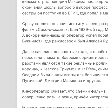
кинематограф покорил Максима после прос
окончания школы вопрос о выборе професс
сестры он поступил во ВГИК, где попал в м
Сразу после окончания института, сестра 
фильм «Секс-с-сказка». Шёл 1989-ый год. М
А вскоре начинающий оператор успел пораб
Букинист», где режиссёром был Алексей Ру
Далее начались девяностые годы, и с рабо
перестали снимать. Вовремя сориентировав
работами являются такие рекламные ролики
корона», «Невское Триумф» и ««Efes», сним
Осадчим были сняты клипы для большинств
Пугачевой, Дмитрия Маликова и другие.
Кинооператор считает, что съёмки фильма,
совершенно разные вещи, причём интересно
Максим принял решение на несколько лет уе