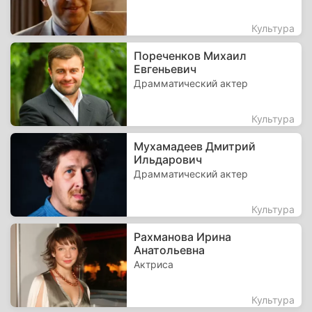
Культура
Пореченков Михаил
Евгеньевич
Драмматический актер
Культура
Мухамадеев Дмитрий
Ильдарович
Драмматический актер
Культура
Рахманова Ирина
Анатольевна
Актриса
Культура