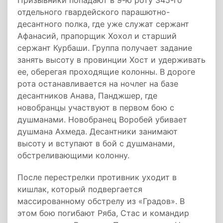
Призывники попадают в 9-ю роту 345-го
отдельного гвардейского парашютно-
десантного полка, где уже служат сержант
Афанасий, прапорщик Хохол и старший
сержант Курбаши. Группа получает задание
занять высоту в провинции Хост и удерживать
ее, оберегая проходящие колонны. В дороге
рота останавливается на ночлег на базе
десантников Анава, Панджшер, где
новобранцы участвуют в первом бою с
душманами. Новобранец Воробей убивает
душмана Ахмеда. Десантники занимают
высоту и вступают в бой с душманами,
обстреливающими колонну.
После перестрелки противник уходит в
кишлак, который подвергается
массированному обстрелу из «Градов». В
этом бою погибают Ряба, Стас и командир