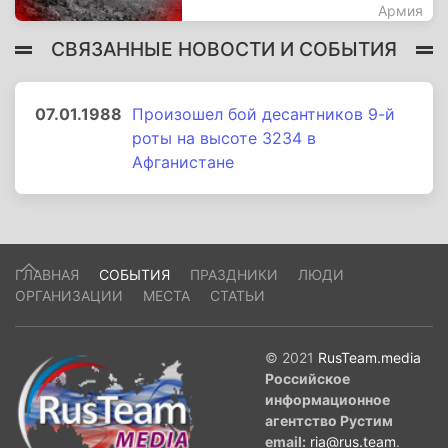
Армия
СВЯЗАННЫЕ НОВОСТИ И СОБЫТИЯ
07.01.1988
Произошел бой десантников 9-й
роты на высоте 3234 в
Афганистане
ГЛАВНАЯ
СОБЫТИЯ
ПРАЗДНИКИ
ЛЮДИ
ОРГАНИЗАЦИИ
МЕСТА
СТАТЬИ
© 2021
RusTeam.media
Российское
информационное
агентство Рустим
email:
ria@rus.team
.