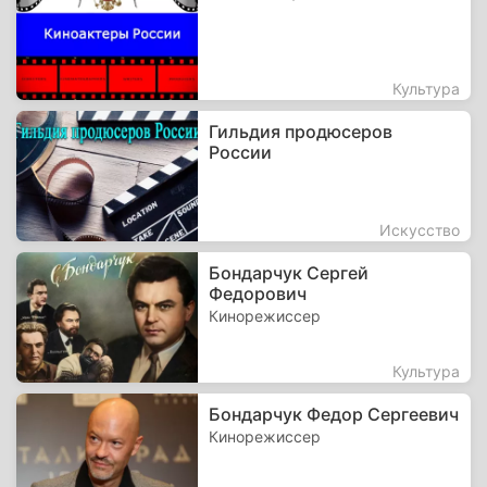
Культура
Гильдия продюсеров
России
Искусство
Бондарчук Сергей
Федорович
Кинорежиссер
Культура
Бондарчук Федор Сергеевич
Кинорежиссер