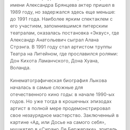
имени Александра Брянцева актер пришел в
1989 году, но задержался здесь еще меньше:
до 1991 года. Наиболее ярким спектаклем с
его участием, запомнившимся питерским
театралам, оказалась постановка «Эквус», где
Александр Анатольевич сыграл Алана
Стрэнга. В 1991 году стал артистом труппы
Театра на Литейном, где прославился ролями:
Дон Кихота Ламанчского, Дона Хуана,
Воланда.
Кинематографическая биография Лыкова
началась в самые сложные для
отечественного кино годы: в начале 1990-ых
годов. Но уже тогда в крошечных эпизодах
артист в полной мере продемонстрировал
свое незаурядное мастерство. Заключенный в
картине «Ад, или Досье на самого себя»,
мушкетер в «Сирано Де Бержераке», зритель