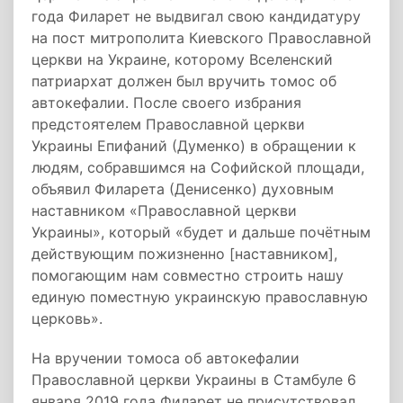
года Филарет не выдвигал свою кандидатуру
на пост митрополита Киевского Православной
церкви на Украине, которому Вселенский
патриархат должен был вручить томос об
автокефалии. После своего избрания
предстоятелем Православной церкви
Украины Епифаний (Думенко) в обращении к
людям, собравшимся на Софийской площади,
объявил Филарета (Денисенко) духовным
наставником «Православной церкви
Украины», который «будет и дальше почётным
действующим пожизненно [наставником],
помогающим нам совместно строить нашу
единую поместную украинскую православную
церковь».
На вручении томоса об автокефалии
Православной церкви Украины в Стамбуле 6
января 2019 года Филарет не присутствовал.