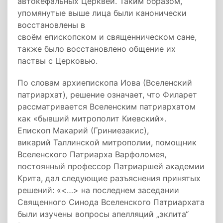
автокефальных Церквей. Таким образом,
упомянутые выше лица были канонически
восстановлены в
своём епископском и священническом сане,
также было восстановлено общение их
паствы с Церковью.
По словам архиепископа Иова (Вселенский
патриархат), решение означает, что Филарет
рассматривается Вселенским патриархатом
как «бывший митрополит Киевский».
Епископ Макарий (Гриниезакис),
викарий Таллинской митрополии, помощник
Вселенского Патриарха Варфоломея,
постоянный профессор Патриаршей академии
Крита, дал следующие разъяснения принятых
решений: «<…> на последнем заседании
Священного Синода Вселенского Патриархата
были изучены вопросы апелляций „эклита“