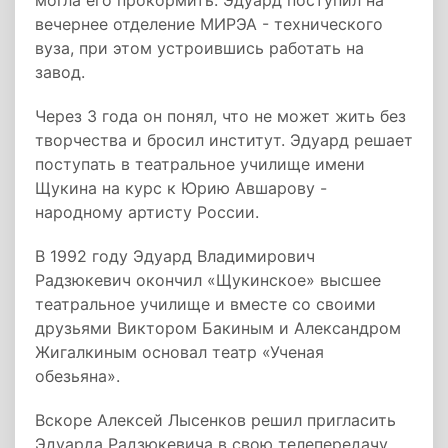
могла его прокормить. Эдуард поступил на
вечернее отделение МИРЭА - технического
вуза, при этом устроившись работать на
завод.
Через 3 года он понял, что не может жить без
творчества и бросил институт. Эдуард решает
поступать в театральное училище имени
Щукина на курс к Юрию Авшарову -
народному артисту России.
В 1992 году Эдуард Владимирович
Радзюкевич окончил «Щукинское» высшее
театральное училище и вместе со своими
друзьями Виктором Бакиным и Александром
Жигалкиным основал театр «Ученая
обезьяна».
Вскоре Алексей Лысенков решил пригласить
Эдуарда Радзюкевича в свою телепередачу,