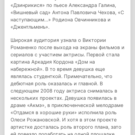
«Дзинрикися» по пьесе Александра Галина,
«Вишневый сад» Антона Павловича Чехова, «С
наступающим…» Родиона Овчинникова и
«Джентльменъ».
Широкая аудитория узнала о Виктории
Романенко после выхода на экраны фильмов и
сериалов с участием актрисы. Первой стала
картина Аркадия Кордона «Дом на
набережной». В то время девушка еще
являлась студенткой. Примечательно, что
дебютная роль оказалась и главной. В
следующем 2008 году актриса снималась в
нескольких проектах. Девушка появилась в
драме «Акмэ», в приключенческой мелодраме
«Отдамся в хорошие руки» исполнила роль
Олеси Рожановской. И хотя в этом проекте
артистке досталась роль второго плана, зато
ей повезло поработать на одной площадке