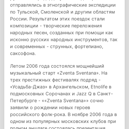
отправлялись в этнографические экспедиции
по Тульской, Смоленской и другим областям
России. Результатом этих поездок стали
композиции - творческие переложения
народных песен, созданных при помощи как
исконно русских народных инструментов, так
и современных - струнных, фортепиано,
саксофона.
Летом 2006 года состоялся мощнейший
музыкальный старт «Zventa Sventana». На
трех престижных фестивалях подряд -
«Усадьба-Джаз» в Архангельском, Etnolife в
подмосковных Сорочанах и Jazz Q в Санкт-
Петербурге - ««Zventa Sventana»» сочно
заявили о рождении новых героев
российского фолк-рока. В ноябре 2006 года в
одном из популярных московских клубов при
полном аншлаге состоялась презентация