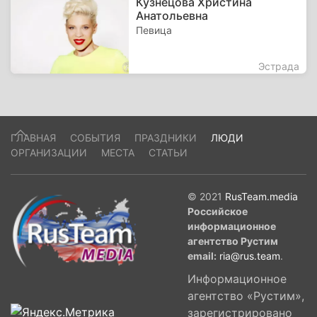
Кузнецова Христина
Анатольевна
Певица
Эстрада
ГЛАВНАЯ
СОБЫТИЯ
ПРАЗДНИКИ
ЛЮДИ
ОРГАНИЗАЦИИ
МЕСТА
СТАТЬИ
© 2021
RusTeam.media
Российское
информационное
агентство Рустим
email:
ria@rus.team
.
Информационное
агентство «Рустим»,
зарегистрировано