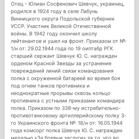
Отец - Юлиан Сосфенович Шевчук, украинец,
родился в 1924 году в селе Лабунь
Винницкого округа Подольской губернии
УССР. Участник Великой Отечественной
войны. В 1942 году окончил школу
лейтенантов и ушел на фронт. Приказом от №:
1/н от: 29.02.1944 года по 19 оиптабр РГК
старший сержант Шевчук Ю. С. награжден
орденом Красной Звезды за устранение
повреждений линий связи командования
полка с окруженной батареей во время боя
под огнем танков противника и
неоднократные прорывы сквозь кольцо
противника с устными приказами командира
полка. Приказом по 338-му истребительно-
противотанковому артиллерийскому полку 3-
го Украинского фронта №: 18/н от: 16.05.1944
года комсорг полка Шевчук Ю. С. награжден
медалью «За боевые заслуги» за то, что во