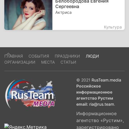
Белобородова Евгения
Сергеевна
Актриса
Культура
ГЛАВНАЯ
СОБЫТИЯ
ПРАЗДНИКИ
ЛЮДИ
ОРГАНИЗАЦИИ
МЕСТА
СТАТЬИ
© 2021
RusTeam.media
Российское
информационное
агентство Рустим
email:
ria@rus.team
.
Информационное
агентство «Рустим»,
зарегистрировано