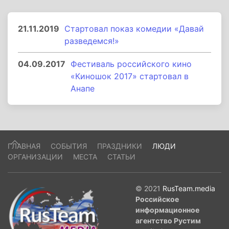
21.11.2019
Стартовал показ комедии «Давай
разведемся!»
04.09.2017
Фестиваль российского кино
«Киношок 2017» стартовал в
Анапе
ГЛАВНАЯ
СОБЫТИЯ
ПРАЗДНИКИ
ЛЮДИ
ОРГАНИЗАЦИИ
МЕСТА
СТАТЬИ
© 2021
RusTeam.media
Российское
информационное
агентство Рустим