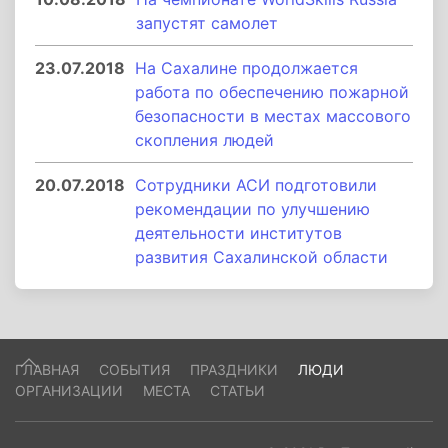
запустят самолет
23.07.2018
На Сахалине продолжается
работа по обеспечению пожарной
безопасности в местах массового
скопления людей
20.07.2018
Сотрудники АСИ подготовили
рекомендации по улучшению
деятельности институтов
развития Сахалинской области
ГЛАВНАЯ
СОБЫТИЯ
ПРАЗДНИКИ
ЛЮДИ
ОРГАНИЗАЦИИ
МЕСТА
СТАТЬИ