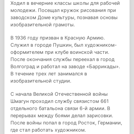
Ходил в вечерние классы школы для рабочей
моло­дежи. Посещал кружок рисования при
заводском Доме культуры, познавая основы
изобразительной грамоты.
В 1936 году призван в Красную Армию.
Служил в городе Пушкин, был ху­дожником-
оформителем при клубе воинской части.
После окончания службы пере­ехал в город
Волгоград и работал на заводе «Баррикады».
В течение трех лет занимался в
изобразительной студии.
С начала Великой Отечественной войны
Шмагун проходил службу связистом 661
отдельного батальона связи 6-й армии. В
перерывах между боями делал зари­совки.
После войны попал в город Росток, Германии,
где стал работать ху­дожником.