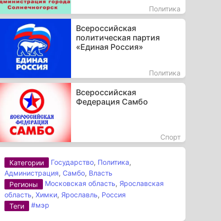
Политика
Всероссийская
политическая партия
«Единая Россия»
Политика
Всероссийская
Федерация Самбо
Спорт
Государство
,
Политика
,
Категории
Администрация
,
Самбо
,
Власть
Московская область
,
Ярославская
Регионы
область
,
Химки
,
Ярославль
,
Россия
#мэр
Теги