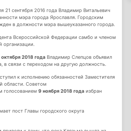
я 21 сентября 2016 года Владимир Витальевич
анности мэра города Ярославля. Городским
ржден в должности мэра вышеуказанного города.
дента Всероссийской Федерации самбо и членом
й организации.
 октября 2018 года
Владимир Слепцов объявил
а, в связи с переходом на другую должность.
иступил к исполнению обязанностей Заместителя
й области. Советом
ым голосованием
9 ноября 2018 года
избран
ает пост Главы городского округа
 привели к тому, что река Клязьма вышла из