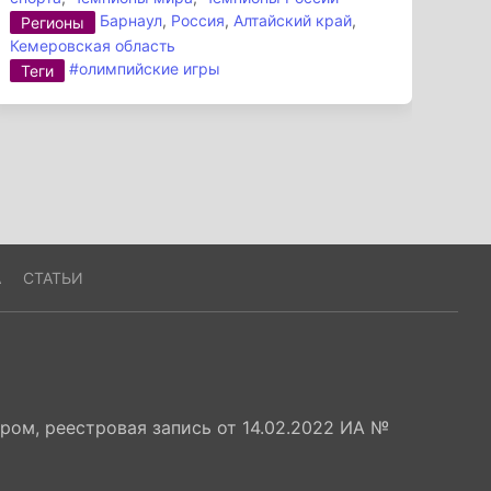
Барнаул
,
Россия
,
Алтайский край
,
Регионы
Кемеровская область
#олимпийские игры
Теги
А
СТАТЬИ
ом, реестровая запись от 14.02.2022 ИА №