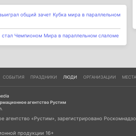
ыиграл общий зачет Кубка мира в параллельном
 стал Чемпионом Мира в параллельном слаломе
СОБЫТИЯ
ПРАЗДНИКИ
ЛЮДИ
ОРГАНИЗАЦИИ
МЕСТ
edia
рмационное агентство Рустим
m
.
 агентство «Рустим», зарегистрировано Роскомнадзор
ионной продукции 16+