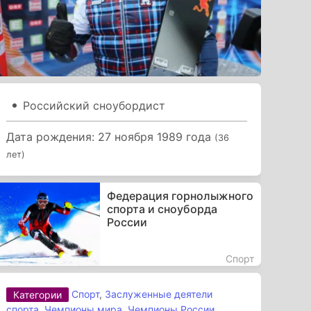
Российский сноубордист
Дата рождения: 27 ноября 1989 года
(36
лет)
Федерация горнолыжного
спорта и сноуборда
России
Спорт
Спорт
,
Заслуженные деятели
Категории
спорта
,
Чемпионы мира
,
Чемпионы России