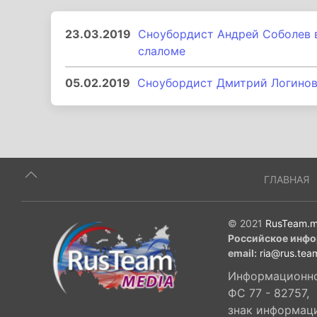
23.03.2019
Сноубордист Андрей Соболев в
слаломе
05.02.2019
Сноубордист Дмитрий Логинов
ГЛАВНАЯ
© 2021
RusTeam.m
Российское инфо
email:
ria@rus.tea
Информационное
ФС 77 - 82757,
знак информац