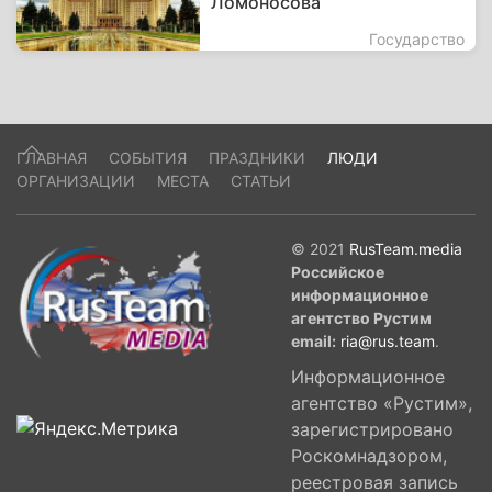
Ломоносова
Государство
ГЛАВНАЯ
СОБЫТИЯ
ПРАЗДНИКИ
ЛЮДИ
ОРГАНИЗАЦИИ
МЕСТА
СТАТЬИ
© 2021
RusTeam.media
Российское
информационное
агентство Рустим
email:
ria@rus.team
.
Информационное
агентство «Рустим»,
зарегистрировано
Роскомнадзором,
реестровая запись