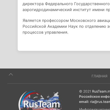
директора Федерального Государственног
аэрогидродинамический институт имени п
Является профессором Московского авиаци
Российской Академии Наук по отделению э
процессов управления.
ГЛАВНАЯ
© 2021
RusTeam.m
Российское инфо
email:
ria@rus.tea
Информационное