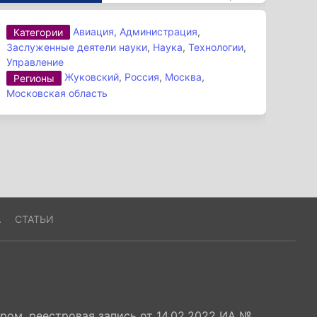
Авиация
,
Администрация
,
Категории
Заслуженные деятели науки
,
Наука
,
Технологии
,
Управление
Жуковский
,
Россия
,
Москва
,
Регионы
Московская область
А
СТАТЬИ
ом, реестровая запись от 14.02.2022 ИА №