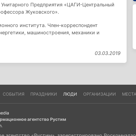
о Унитарного Предприятия «ЦАГИ-Центральный
рофессора Жуковского».
онного института. Член-корреспондент
нергетики, машиностроения, механики и
03.03.2019
СОБЫТИЯ
ПРАЗДНИКИ
ЛЮДИ
ОРГАНИЗАЦИИ
МЕСТ
edia
рмационное агентство Рустим
m
.
 агентство «Рустим», зарегистрировано Роскомнадзор