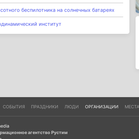
сотного беспилотника на солнечных батареях
одинамический институт
СОБЫТИЯ
ПРАЗДНИКИ
ЛЮДИ
ОРГАНИЗАЦИИ
МЕСТ
edia
рмационное агентство Рустим
m
.