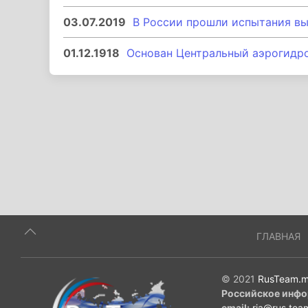
03.07.2019
В России прошли испытания вы
01.12.1918
Основан Центральный аэрогидр
ГЛАВНАЯ
© 2021
RusTeam.m
Российское инфо
email:
ria@rus.tea