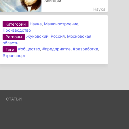
Авиации
Наука
Наука
,
Машиностроение
,
Категории
Производство
Жуковский
,
Россия
,
Московская
Регионы
область
#общество
,
#предприятие
,
#разработка
,
Теги
#транспорт
А
СТАТЬИ