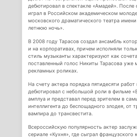
дебютировал в спектакле «Амадей». После 
играл в Российском академическом молоде
московского драматического театра имени 
летнюю ночь».
В 2008 году Тарасов создал ансамбль кото
и на корпоративах, причем исполняли толь
стиль музыканты характеризуют как сочета
поставленный голос Никиты Тарасова уже 
рекламных роликах.
На счету актера порядка пятидесяти работ 
дебютировал с небольшой роли в фильме «В
амплуа и представал перед зрителем в сам
интеллигента до беспощадного злодея, от т
вампира до трансвестита.
Всероссийскую популярность актер заслужи
сериале «Кухня», где сыграл французского 