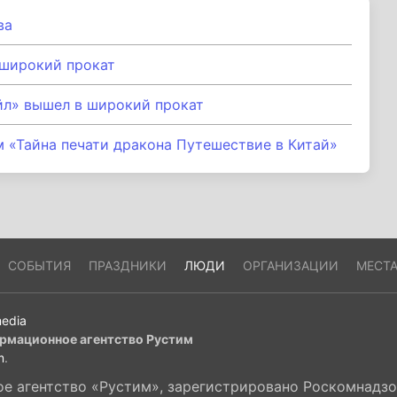
ва
 широкий прокат
йл» вышел в широкий прокат
 «Тайна печати дракона Путешествие в Китай»
СОБЫТИЯ
ПРАЗДНИКИ
ЛЮДИ
ОРГАНИЗАЦИИ
МЕСТ
edia
рмационное агентство Рустим
m
.
 агентство «Рустим», зарегистрировано Роскомнадзор