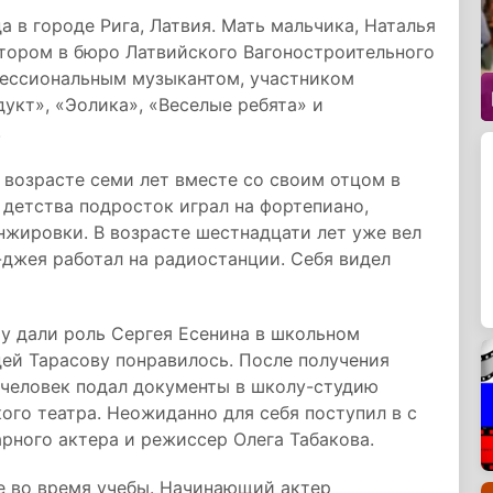
а в городе Рига, Латвия. Мать мальчика, Наталья
тором в бюро Латвийского Вагоностроительного
фессиональным музыкантом, участником
укт», «Эолика», «Веселые ребята» и
.
 возрасте семи лет вместе со своим отцом в
 детства подросток играл на фортепиано,
анжировки. В возрасте шестнадцати лет уже вел
-джея работал на радиостанции. Себя видел
му дали роль Сергея Есенина в школьном
дей Тарасову понравилось. После получения
 человек подал документы в школу-студию
го театра. Неожиданно для себя поступил в с
арного актера и режиссер Олега Табакова.
е во время учебы. Начинающий актер