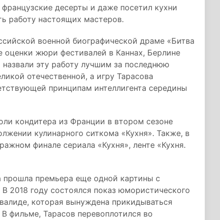
л французские десерты и даже посетил кухни
ть работу настоящих мастеров.
оссийской военной биографической драме «Битва
е оценки жюри фестивалей в Каннах, Берлине
 назвали эту работу лучшим за последнюю
ликой отечественной, а игру Тарасова
ветствующей принципам интеллигента середины
роли кондитера из Франции в втором сезоне
олжении кулинарного ситкома «Кухня». Также, в
ражном финале сериала «Кухня», ленте «Кухня.
а прошла премьера еще одной картины с
 В 2018 году состоялся показ юмористического
нвалиде, которая вынуждена прикидываться
 В фильме, Тарасов перевоплотился во