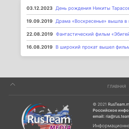
03.12.2023
День рождения Никиты Тарасо
19.09.2019
Драма «Воскресенье» вышла в
22.08.2019
Фантастический фильм «Эбиге
16.08.2019
В широкий прокат вышел фильм
ГЛАВНАЯ
© 2021
RusTeam.m
Российское инфо
email:
ria@rus.tea
Информационное