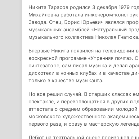
Никита Тарасов родился 3 декабря 1979 год
Михайловна работала инженером-конструк
Завода. Отец, Борис Юрьевич являлся про
музыкальных ансамблей «Натуральный прод
музыкального коллектива Николая Гнатюка
Впервые Никита появился на телевидении в
воскресной программе «Утренняя почта». С
синтезаторе, сам писал музыка и делал ар
дискотеки в ночных клубах и в качестве ди
только в качестве музыканта.
Но все решил случай. В старших классах е
спектакле, и перевоплощаться в других лю
аттестата о среднем образовании молодой
московского художественного академическо
первого раза, и сразу в мастерскую легенд
Дебют на театральной сцене произошел ещ