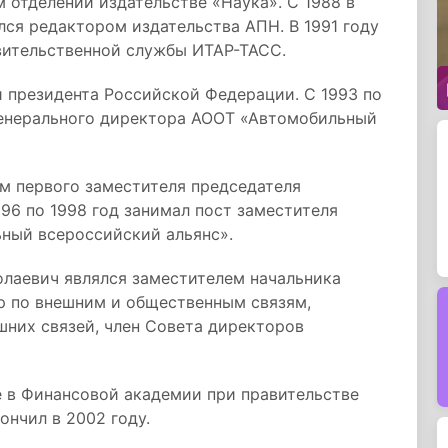
м отделении издательстве «Наука». С 1988 в
лся редактором издательства АПН. В 1991 году
вительственной службы ИТАР-ТАСС.
и президента Российской Федерации. С 1993 по
генерального директора АООТ «Автомобильный
м первого заместителя председателя
96 по 1998 год занимал пост заместителя
ный всероссийский альянс».
олаевич являлся заместителем начальника
р по внешним и общественным связям,
шних связей, член Совета директоров
е в Финансовой академии при правительстве
нчил в 2002 году.