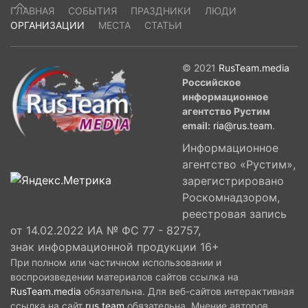
ГЛАВНАЯ
СОБЫТИЯ
ПРАЗДНИКИ
ЛЮДИ
ОРГАНИЗАЦИИ
МЕСТА
СТАТЬИ
© 2021
RusTeam.media
Российское
информационное
агентство Рустим
email:
ria@rus.team
.
Информационное
агентство «Рустим»,
зарегистрировано
Роскомнадзором,
реестровая запись
от 14.02.2022 ИА № ФС 77 - 82757,
знак информационной продукции 16+
При полном или частичном использовании и
воспроизведении материалов сайтов ссылка на
RusTeam.media
обязательна. Для веб-сайтов интерактивная
ссылка на сайт
rus.team
обязательна. Мнение авторов