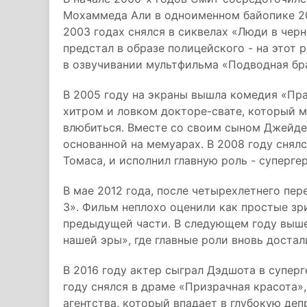
Мохаммеда Али в одноименном байопике 20
2003 годах снялся в сиквелах «Люди в черн
предстал в образе полицейского - на этот 
в озвучивании мультфильма «Подводная бр
В 2005 году на экраны вышла комедия «Пра
хитром и ловком докторе-свате, который 
влюбиться. Вместе со своим сыном Джейден
основанной на мемуарах. В 2008 году снял
Томаса, и исполнил главную роль - суперге
В мае 2012 года, после четырехлетнего пе
3». Фильм неплохо оценили как простые зри
предыдущей части. В следующем году выш
нашей эры», где главные роли вновь достал
В 2016 году актер сыграл Дэдшота в супер
году снялся в драме «Призрачная красота»
агентства, который впадает в глубокую де