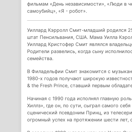
фильмам «День независимости», «Люди в че
самоубийц», «Я - робот».
Уиллард Кэрролл Смит-младший родился 25
штат Пенсильвания, США. Мама Уилла Кэрол
Уиллард Кристофер Смит являлся владель
Родители развелись, когда сыну исполнилос
семейства.
В Филадельфии Смит знакомится с музыкан
1980-х годов получают широкую известност
& the Fresh Prince, ставший первым облада
Начиная с 1990 года исполнял главную рол
Хиллз», где он, по сути, сыграл самого себ
сценический псевдоним Принц, из телесери
огромный успех на протяжении шести лет, с