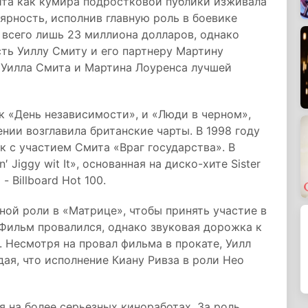
ита как кумира подростковой публики изживала
лярность, исполнив главную роль в боевике
 всего лишь 23 миллиона долларов, однако
ть Уиллу Смиту и его партнеру Мартину
 Уилла Смита и Мартина Лоуренса лучшей
к «День независимости», и «Люди в черном»,
нии возглавила британские чарты. В 1998 году
 с участием Смита «Враг государства». В
 Jiggy wit It», основанная на диско-хите Sister
- Billboard Hot 100.
вной роли в «Матрице», чтобы принять участие в
Фильм провалился, однако звуковая дорожка к
. Несмотря на провал фильма в прокате, Уилл
ая, что исполнение Киану Ривза в роли Нео
я на более серьезных киноработах. За роль