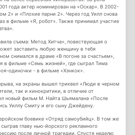
01 года актер номинирован на «Оскар». В 2002-
ом 2» и «Плохие парни 2». Через год Уилл снова
раз в фильме «Я, робот». Также принимал участие
атва».
вила съема: Метод Хитча», повествующая о
может заставить любую женщину в тебя
ом снимался в драме «В погоне за счастьем»,
ся в фильме «Семь жизней», где сыграл Тима
роя-одиночки - в фильме «Хэнкок».
рерыва, на экраны вышел триквел «Люди в черном
тели, так и кинокритики, в отличие от
ел новый фильм М. Найта Шьямалана «После
ись Уиллу Смиту и его сыну Джейдену.
геройском боевике «Отряд самоубийц». В том же
, сыграв главу нью-йорского рекламного
прессию после личной трагедии. Спустя неделю