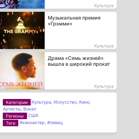
Культура
Музыкальная премия
«Грэмми»
Культура
Драма «Семь жизней»
вышла в широкий прокат
Культура
Культура
,
Искусство
,
Кино
,
Категории
Артисты
,
Вокал
США
Регионы
#киноактер
,
#певец
Теги