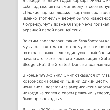
В середине 1990-х годов карьера Уилла См
себя, однако актер смог вернуть себе попу
«Плохие парни». Бюджет картины составил
именно этот фильм вернул былую известнос
Лоуренсу. Чуть позже Orange News признал
экранной парой полицейских.
За этим последовали такие блокбастеры ка
музыкальная тема к которому в его исполне
на экраны вышел еще один успешный боевик
начале этого же года его композиция «Gettin′
Sledge «He’s the Greatest Dancer» возглавила 
В конце 1990-х Уилл Смит отказался от гла
ковбойской комедии «Дикий, дикий Вест». 
нему вновь возглавила американские чарты
никогда не жалел о своем решении, утвержд
было превосходным.
В начале 2000-х годов Смит сосредоточилс