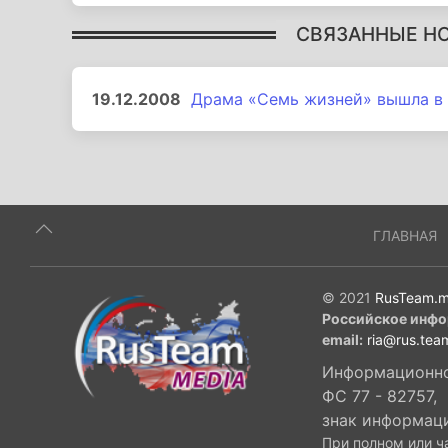
СВЯЗАННЫЕ Н
19.12.2008
Драма «Семь жизней» вышла в
ГЛАВНАЯ
© 2021
RusTeam.m
Российское инфо
email:
ria@rus.tea
Информационное
ФС 77 - 82757,
знак информац
При полном или ч