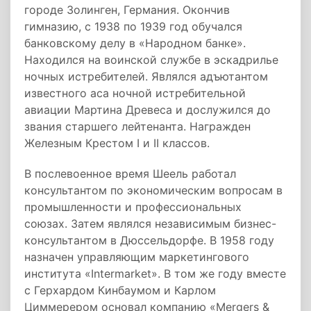
городе Золинген, Германия. Окончив
гимназию, с 1938 по 1939 год обучался
банковскому делу в «Народном банке».
Находился на воинской службе в эскадрилье
ночных истребителей. Являлся адъютантом
известного аса ночной истребительной
авиации Мартина Древеса и дослужился до
звания старшего лейтенанта. Награжден
Железным Крестом I и II классов.
В послевоенное время Шеель работал
консультантом по экономическим вопросам в
промышленности и профессиональных
союзах. Затем являлся независимым бизнес-
консультантом в Дюссельдорфе. В 1958 году
назначен управляющим маркетингового
института «Intermarket». В том же году вместе
с Герхардом Кинбаумом и Карлом
Циммерером основал компанию «Mergers &