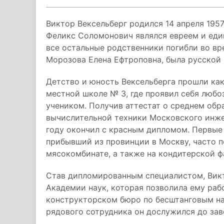
Виктор Вексельберг родился 14 апреля 1957
Феликс Соломонович являлся евреем и еди
все остальные родственники погибли во вре
Морозова Елена Ефтроповна, была русской 
Детство и юность Вексельберга прошли как 
местной школе № 3, где проявил себя люб
учеником. Получив аттестат о среднем обр
вычислительной техники Московского инже
году окончил с красным дипломом. Первые 
прибывший из провинции в Москву, часто 
мясокомбинате, а также на кондитерской ф
Став дипломированным специалистом, Викт
Академии наук, которая позволила ему раб
конструкторском бюро по бесштанговым на
рядового сотрудника он дослужился до за