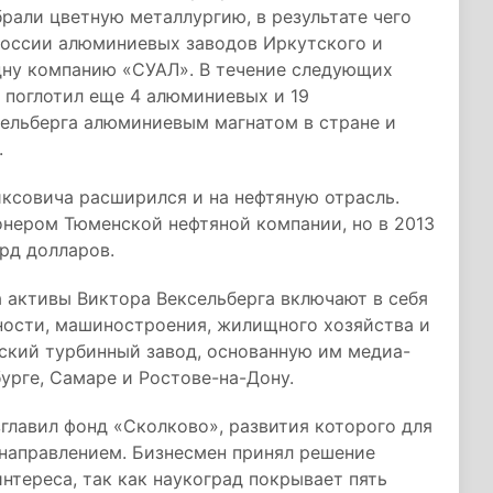
рали цветную металлургию, в результате чего
России алюминиевых заводов Иркутского и
одну компанию «СУАЛ». В течение следующих
 поглотил еще 4 алюминиевых и 19
сельберга алюминиевым магнатом в стране и
.
иксовича расширился и на нефтяную отрасль.
нером Тюменской нефтяной компании, но в 2013
рд долларов.
 активы Виктора Вексельберга включают в себя
ости, машиностроения, жилищного хозяйства и
ский турбинный завод, основанную им медиа-
рге, Самаре и Ростове-на-Дону.
главил фонд «Сколково», развития которого для
направлением. Бизнесмен принял решение
интереса, так как наукоград покрывает пять