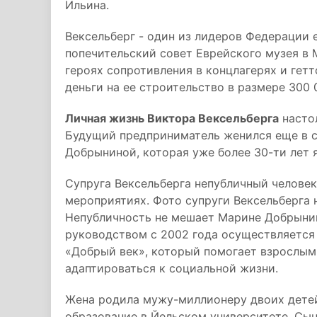
Ильина.
Вексельберг - один из лидеров Федерации 
попечительский совет Еврейского музея в 
героях сопротивления в концлагерях и гетт
деньги на ее строительство в размере 300
Личная жизнь Виктора Вексельберга
настол
Будущий предприниматель женился еще в с
Добрыниной, которая уже более 30-ти лет 
Супруга Вексельберга непубличный человек
мероприятиях. Фото супруги Вексельберга 
Непубличность не мешает Марине Добрынин
руководством с 2002 года осуществляется
«Добрый век», который помогает взрослым
адаптироваться к социальной жизни.
Жена родила мужу-миллионеру двоих детей
образование в Йельском университете. Сын