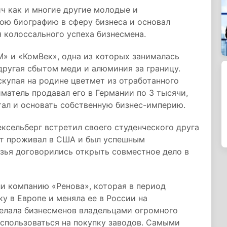
ч как и многие другие молодые и
ою биографию в сферу бизнеса и основал
 колоссального успеха бизнесмена.
» и «КомВек», одна из которых занималась
другая сбытом меди и алюминия за границу.
скупая на родине цветмет из отработанного
иматель продавал его в Германии по 3 тысячи,
тал и основать собственную бизнес-империю.
ексельберг встретил своего студенческого друга
ет проживал в США и был успешным
зья договорились открыть совместное дело в
ли компанию «Ренова», которая в период
у в Европе и меняла ее в России на
делала бизнесменов владельцами огромного
использоваться на покупку заводов. Самыми