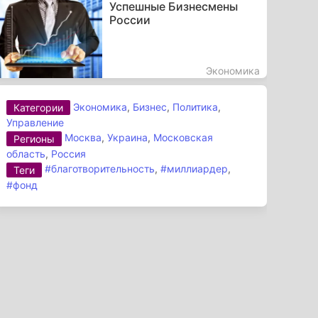
Успешные Бизнесмены
России
Экономика
Экономика
,
Бизнес
,
Политика
,
Категории
Управление
Москва
,
Украина
,
Московская
Регионы
область
,
Россия
#благотворительность
,
#миллиардер
,
Теги
#фонд