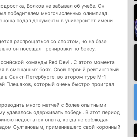
одростка, Волков не забывал об учебе. Он
был победителем многочисленных олимпиад.
 юноша подал документы в университет имени
дется распрощаться со спортом, но на базе
ельно он посещал тренировки по боксу.
оссийской команды Red Devil. С этого момента
ия в смешанных боях. Свой первый рейтинговый
а в Санкт-Петербурге, во втором туре M-1
лай Плешаков, который очень быстро проиграл
проводить много матчей с более опытными
му удавалось одерживать победы. В этот период
виною недостаток опыта, когда не соблюдая
медом Султановым, применившего свой коронный