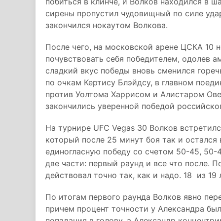
побиться в клинче, и Волков находился в ш
сирены пропустил чудовищный по силе уда
закончился нокаутом Волкова.
После чего, на московской арене ЦСКА 10 
почувствовать себя победителем, одолев ам
сладкий вкус победы вновь сменился гореч
по очкам Кертису Блэйдсу, в главном поеди
против Уолтома Харрисом и Алистаром Ове
закончились уверенной победой российског
На турнире UFC Vegas 30 Волков встретил
который после 25 минут боя так и остался 
единогласную победу со счетом 50-45, 50-4
две части: первый раунд и все что после. 
действовал точно так, как и надо. 18 из 1
По итогам первого раунда Волков явно пер
причем процент точности у Александра был 
попадания в голову, а Александр концентрир