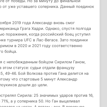
аге от победы. Но за минуту до финальной
р от уже уставшего соперника. Данный поединок
ноября 2019 года Александр вновь смог
ериканца Грэга Хадри. Однако, спустя полгода
ью поражения, когда российский боец уступил
нке турнира UFC в Лас-Вегасе. Зато поединки
римом в 2020 и 2021 году соответственно
о бойца.
ся с непобежденным бойцом Сирилом Ганом,
в этом статусе: судьи отдали французу
5, 49-46. Бой Волкова против Гана делится на
Потому что стартовые 5 минут Александр
9 лоукиков дошли до цели.
естрелял Сирила: 25 значимых ударов против 16,
71%, а у соперника 50. Но Ган выцеливал
овался на ногах. А потом - все. В перерыве