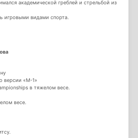
нимался академической греблей и стрельбой из
сь игровыми видами спорта.
ова
ону
о версии «M-1»
hampionships в тяжелом весе.
желом весе.
тсу.