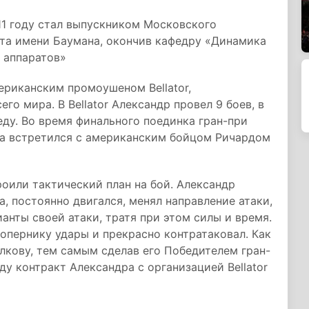
011 году стал выпускником Московского
ета имени Баумана, окончив кафедру «Динамика
 аппаратов»
ериканским промоушеном Bellator,
о мира. В Bellator Александр провел 9 боев, в
ду. Во время финального поединка гран-при
года встретился с американским бойцом Ричардом
роили тактический план на бой. Александр
, постоянно двигался, менял направление атаки,
анты своей атаки, тратя при этом силы и время.
опернику удары и прекрасно контратаковал. Как
олкову, тем самым сделав его Победителем гран-
ду контракт Александра с организацией Bellator