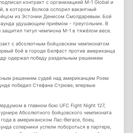
одписал контракт с организацией М-1 Global и
й, в котором Волков оспорил вакантный
бойцом из Эстонии Денисом Смолдаревым. Бой
раунда удушающим приёмом - треугольник. В
н защитил титул чемпиона М-1 в тяжёлом весе.
нтракт с абсолютным бойцовским чемпионатом
первый бой в городе Белфаст против американца
ндр одержал победу раздельным решением
асным решением судей над американцем Роем
аунде победил Стефана Стрюве, впервые
рдумом в главном бою UFC Fight Night 127,
турнире Абсолютного бойцовского чемпионата
 года в американском Лас-Вегасе, боец
унда соперники успели побороться в партере,