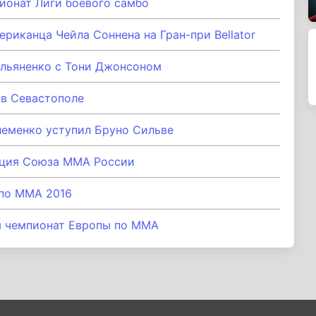
ионат Лиги боевого самбо
риканца Чейла Соннена на Гран-при Bellator
ельяненко с Тони Джонсоном
в Севастополе
еменко уступил Бруно Сильве
нция Союза ММА России
 по ММА 2016
я чемпионат Европы по ММА