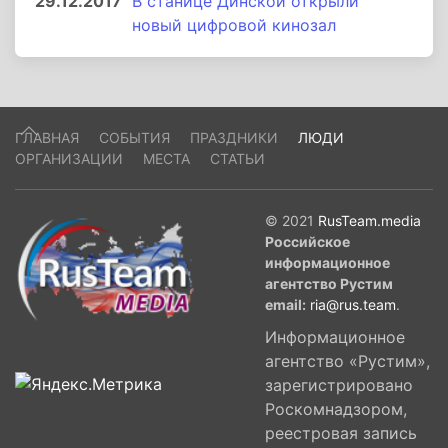
29.12.2017
В станице Динской открыли
новый цифровой кинозал
ГЛАВНАЯ
СОБЫТИЯ
ПРАЗДНИКИ
ЛЮДИ
ОРГАНИЗАЦИИ
МЕСТА
СТАТЬИ
© 2021
RusTeam.media
Российское
информационное
агентство Рустим
email:
ria@rus.team
.
Информационное
агентство «Рустим»,
зарегистрировано
Роскомнадзором,
реестровая запись