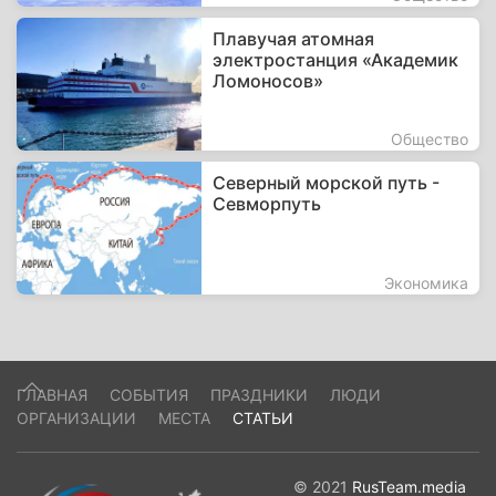
Плавучая атомная
электростанция «Академик
Ломоносов»
Общество
Северный морской путь -
Севморпуть
Экономика
ГЛАВНАЯ
СОБЫТИЯ
ПРАЗДНИКИ
ЛЮДИ
ОРГАНИЗАЦИИ
МЕСТА
СТАТЬИ
© 2021
RusTeam.media