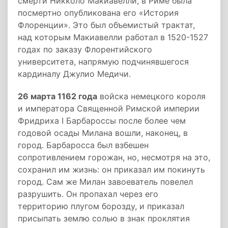
смерти Никколо Макиавелли, в Риме была
посмертно опубликована его «История
Флоренции». Это был объемистый трактат,
над которым Макиавелли работал в 1520-1527
годах по заказу Флорентийского
университета, напрямую подчинявшегося
кардиналу Джулио Медичи.
26 марта 1162 года
войска немецкого короля
и императора Священной Римской империи
Фридриха I Барбароссы после более чем
годовой осады Милана вошли, наконец, в
город. Барбаросса был взбешен
сопротивлением горожан, но, несмотря на это,
сохранил им жизнь: он приказал им покинуть
город. Сам же Милан завоеватель повелел
разрушить. Он пропахал через его
территорию плугом борозду, и приказал
присыпать землю солью в знак проклятия