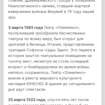
Помпеи, древнеримского города у побережья
Неаполитанского залива, ставший жертвой
извержения вулкана Везувий в 79 году нашей
эры.
3 марта 1585 года
Театр «Олимпико»,
послуживший прообразом бесчисленных
театров по всему миру, был открыт для
зрителей в Виченце, Италия, представлением
трагедии Софокла «Царь Эдип». Это первое в
истории крытое театральное помещение на
тысячу мест, несмотря на столь солидный
возраст и бомбардировки во время войны,
неплохо сохранилось. Театр «Олимпико»
внесен в реестр мирового культурного
наследия ЮНЕСКО. В здании до сегодняшнего
дня идут спектакли.
25 марта 1532 года,
спустя пять лет после