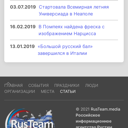
03.07.2019
Стартовала Всемирная летняя
Универсиада в Неаполе
16.02.2019
В Помпеях найдена фреска с
изображением Нарцисса
13.01.2019
«Большой русский бал»
завершился в Италии
ГЛАВНАЯ
СОБЫТИЯ
ПРАЗДНИКИ
ЛЮДИ
ОРГАНИЗАЦИИ
МЕСТА
СТАТЬИ
© 2021
RusTeam.media
Российское
информационное
агентство Рустим