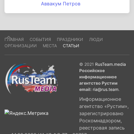
Аввакум Петров
ГЛАВНАЯ
СОБЫТИЯ
ПРАЗДНИКИ
ЛЮДИ
ОРГАНИЗАЦИИ
МЕСТА
СТАТЬИ
© 2021
RusTeam.media
Российское
информационное
агентство Рустим
email:
ria@rus.team
.
Информационное
агентство «Рустим»,
зарегистрировано
Роскомнадзором,
реестровая запись