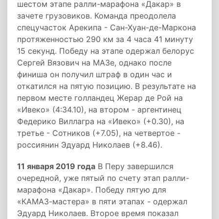
шестом этапе ралли-марафона «Дакар» в
зачете грузовиков. Команда преодолела
спецучасток Арекипа - Сан-Хуан-де-Маркона
протяженностью 290 км за 4 часа 41 минуту
15 секунд. Победу на этапе одержал белорус
Сергей Вязович на МАЗе, однако после
финиша он получил штраф в один час и
откатился на пятую позицию. В результате на
первом месте голландец Жерар де Рой на
«Ивеко» (4:34.10), на втором - аргентинец
Федерико Виллагра на «Ивеко» (+0.30), на
третье - Сотников (+7.05), на четвертое -
россиянин Эдуард Николаев (+8.46).
11 января 2019 года
В Перу завершился
очередной, уже пятый по счету этап ралли-
марафона «Дакар». Победу пятую для
«КАМАЗ-мастера» в пяти этапах - одержал
Эдуард Николаев. Второе время показал