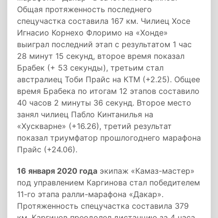
Общая протяженность последнего
спецучастка составила 167 км. Чилиец Хосе
Игнасио Корнехо Флоримо на «Хонде»
выиграл последний этап с результатом 1 час
28 минут 15 секунд, второе время показал
Брабек (+ 53 секунды), третьим стал
австралиец Тоби Прайс на КТМ (+2.25). Общее
время Брабека по итогам 12 этапов составило
40 часов 2 минуты 36 секунд. Второе место
занял чилиец Пабло Кинтанилья на
«Хускварне» (+16.26), третий результат
показал триумфатор прошлогоднего марафона
Прайс (+24.06).
16 января 2020 года
экипаж «Камаз-мастер»
под управлением Каргинова стал победителем
11-го этапа ралли-марафона «Дакар».
Протяженность спецучастка составила 379
км. Каргинов преодолел дистанцию за 4 часа