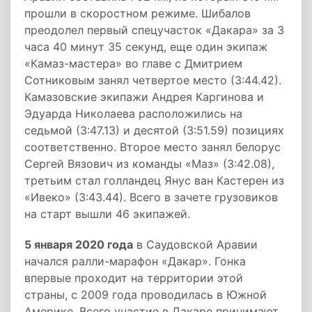
прошли в скоростном режиме. Шибалов
преодолел первый спецучасток «Дакара» за 3
часа 40 минут 35 секунд, еще один экипаж
«Камаз-мастера» во главе с Дмитрием
Сотниковым занял четвертое место (3:44.42).
Камазовские экипажи Андрея Каргинова и
Эдуарда Николаева расположились на
седьмой (3:47.13) и десятой (3:51.59) позициях
соответственно. Второе место занял белорус
Сергей Вязович из команды «Маз» (3:42.08),
третьим стал голландец Янус ван Кастерен из
«Ивеко» (3:43.44). Всего в зачете грузовиков
на старт вышли 46 экипажей.
5 января 2020 года
в Саудовской Аравии
начался ралли-марафон «Дакар». Гонка
впервые проходит на территории этой
страны, с 2009 года проводилась в Южной
Америке. Всего участие в Дакаре принимают