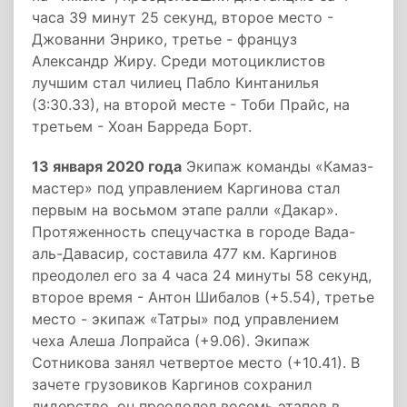
часа 39 минут 25 секунд, второе место -
Джованни Энрико, третье - француз
Александр Жиру. Среди мотоциклистов
лучшим стал чилиец Пабло Кинтанилья
(3:30.33), на второй месте - Тоби Прайс, на
третьем - Хоан Барреда Борт.
13 января 2020 года
Экипаж команды «Камаз-
мастер» под управлением Каргинова стал
первым на восьмом этапе ралли «Дакар».
Протяженность спецучастка в городе Вада-
аль-Давасир, составила 477 км. Каргинов
преодолел его за 4 часа 24 минуты 58 секунд,
второе время - Антон Шибалов (+5.54), третье
место - экипаж «Татры» под управлением
чеха Алеша Лопрайса (+9.06). Экипаж
Сотникова занял четвертое место (+10.41). В
зачете грузовиков Каргинов сохранил
лидерство, он преодолел восемь этапов в