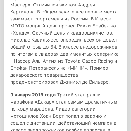
Мастер». Отличился экипаж Андрея
Каргинова. В общем зачете все первые места
занимают спортсмены из России. В Классе
МОТО мощный день провел Рикки Брабек на
«Хонде». Скучный день у квадроциклистов.
Николас Кавильяссо опередил всех он довел
общий отрыв до 34. В классе внедорожников
по итогам в лидерах два именитых соперника
- Нассер Аль-Аттия из Toyota Gazoo Racing и
Стефан Петерансель на «МИНИ». Пример
дакаровского товарищества
продемонстрировал Джиниэл де Вильерс.
9 января 2019 года
Третий этап ралли-
марафона «Дакар» стал самым драматичным
по ходу марафона. Лидер категории
мотоциклов Хоан Борт попал в аварию и
сошел с дистанции, действующий чемпион в
классе внедорожников разбил подвеску, а