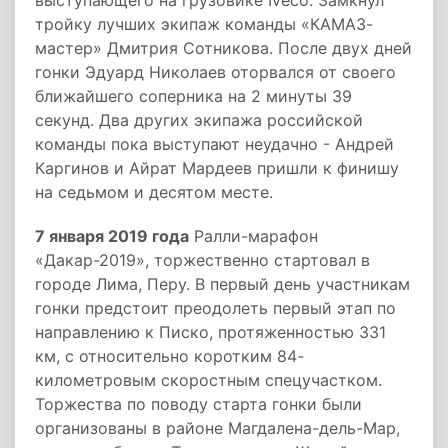
выступающего на грузовике Iveco. Замкнул
тройку лучших экипаж команды «КАМАЗ-
мастер» Дмитрия Сотникова. После двух дней
гонки Эдуард Николаев оторвался от своего
ближайшего соперника на 2 минуты 39
секунд. Два других экипажа российской
команды пока выступают неудачно - Андрей
Каргинов и Айрат Мардеев пришли к финишу
на седьмом и десятом месте.
7 января 2019 года
Ралли-марафон
«Дакар-2019», торжественно стартовал в
городе Лима, Перу. В первый день участникам
гонки предстоит преодолеть первый этап по
направлению к Писко, протяженностью 331
км, с относительно коротким 84-
километровым скоростным спецучастком.
Торжества по поводу старта гонки были
организованы в районе Магдалена-дель-Мар,