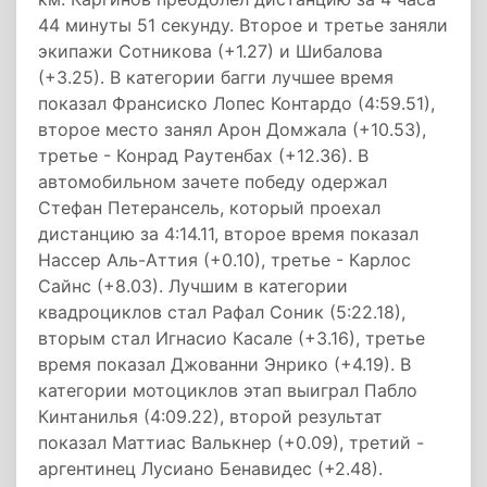
44 минуты 51 секунду. Второе и третье заняли
экипажи Сотникова (+1.27) и Шибалова
(+3.25). В категории багги лучшее время
показал Франсиско Лопес Контардо (4:59.51),
второе место занял Арон Домжала (+10.53),
третье - Конрад Раутенбах (+12.36). В
автомобильном зачете победу одержал
Стефан Петерансель, который проехал
дистанцию за 4:14.11, второе время показал
Нассер Аль-Аттия (+0.10), третье - Карлос
Сайнс (+8.03). Лучшим в категории
квадроциклов стал Рафал Соник (5:22.18),
вторым стал Игнасио Касале (+3.16), третье
время показал Джованни Энрико (+4.19). В
категории мотоциклов этап выиграл Пабло
Кинтанилья (4:09.22), второй результат
показал Маттиас Валькнер (+0.09), третий -
аргентинец Лусиано Бенавидес (+2.48).