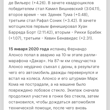
де Вильерс (+4.26). В зачете квадроциклов
победителем стал Камил Вишневский (3:04.11),
второе время - чех Зденек Тума (+0.48),
третьим стал Рафал Соник (+3.42). В зачете
мотоциклов первым финишировал Хуан
Барреда Борт (2:11.42), вторым - Рикки Брабек
(+1.07), третьим - Кевин Бенавидес (+2.31).
15 января 2020 года
испанец Фернандо
Алонсо попал в аварию на 10-м этапе ралли-
марафона «Дакар». На 87-м км спецучастка
Алонсо неудачно съехал с дюны, в результате
чего его автомобиль дважды перевернулся и
встал на колеса. Алонсо и его штурман Марк
Кома не пострадали, а на машине было
повреждено лобовое стекло. Экипаж сначала
продолжил участие в гонке без стекла, затем
остановился, чтобы дождаться автомобиля
технической помощи, после чего вновь