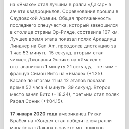
на «Ямахе» стал лучшим в ралли «Дакар» в
зачете квадроциклов. Соревнования прошли в
Саудовской Аравии. Общая протяженность
последнего спецучастка, который завершился
в столице страны Эр-Рияде, составила 167 км.
Лучшее время этапа показал поляк Аркадиуш
Линднер на Can-Am, преодолев дистанцию за
1 час 53 минуты 15 секунд, вторым стал
чилиец Джованни Энрико на «Ямахе» с
отставанием в 1 минуту 21 секунду, третьим -
француз Симон Витс на «Ямахе» (+1.25).
Касале по итогам 11 из 12 этапов показал
время 52 часа 4 минуты 39 секунд. Второе
место занял Витс (+18.24), третьим стал поляк
Рафал Соник (+1:04.15).
17 января 2020 года
американец Рикки
Брабек на «Хонде» стал победителем ралли-
марафона «Дакар» в зачете мотоциклов.